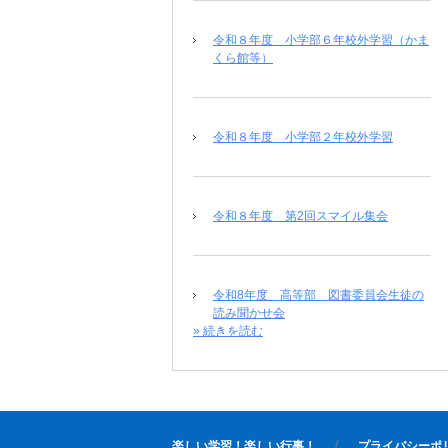
令和８年度 小学部６年校外学習（かま
くら館等）
令和８年度 小学部２年校外学習
令和８年度 第2回スマイル集会
令和8年度 高等部 図書委員会生徒の
読み聞かせ会
» 続きを読む
楽しい学習！楽しい行事！
プライバシーポ