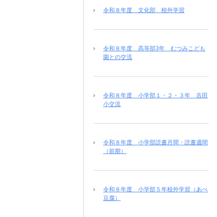
令和８年度 文化部 校外学習
令和８年度 高等部3年 むつみこども
園との交流
令和８年度 小学部１・２・３年 吉田
小交流
令和８年度 小学部読書月間・読書週間
（前期）
令和８年度 小学部５年校外学習（あべ
豆腐）