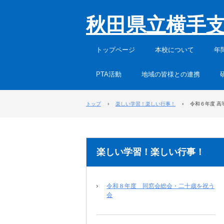
秋田県立横手
トップページ
本校について
年
PTA活動
地域の皆様との連携
トップ
›
楽しい学習！楽しい行事！
›
令和６年度 高
楽しい学習！楽しい行事！
令和８年度 同窓会総会・二十歳を祝う
会