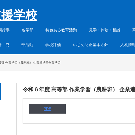
支援学校
間行事
各学部
特色ある教育活動
見学・体験・相談
研 究
部活動
学校評価
いじめ防止基本方針
入札情
等部 作業学習（農耕班） 企業連携型作業学習
令和６年度 高等部 作業学習（農耕班） 企業
PDF