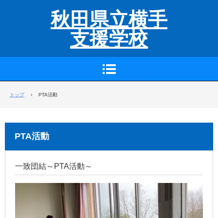
秋田県立横手
支援学校
トップ
›
PTA活動
PTA活動
一致団結～PTA活動～