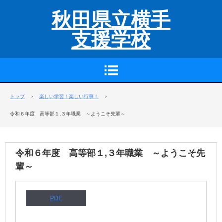
秋田県立横手
支援学校
トップ
›
楽しい学習！楽しい行事！
›
令和６年度 高等部１,３年職業 ～ようこそ先輩～
令和６年度 高等部１,３年職業 ～ようこそ先
輩～
PDF