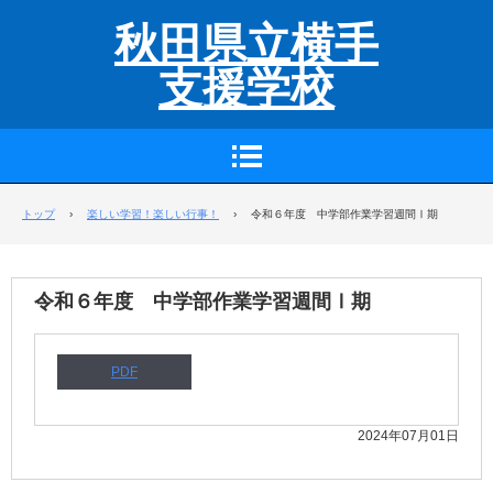
秋田県立横手
支援学校
トップ
›
楽しい学習！楽しい行事！
›
令和６年度 中学部作業学習週間Ⅰ期
令和６年度 中学部作業学習週間Ⅰ期
PDF
2024年07月01日